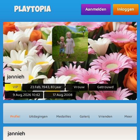
Playtopia
Aanmelden
Inloggen
jannieh
VIP
23 Feb, 1943, 83 jaar
Vrouw
Getrouwd
9 Aug, 2026 10:42
17 Aug, 2008
Profiel
Uitdagingen
Medailles
Galerij
Vrienden
Meer
jannieh