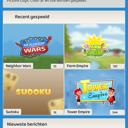
Picture Logic Color af en toe worden gespeeld.
Recent gespeeld
Neighbor Wars
Farm Empire
75
797
Sudoku
Tower Empire
16
344
Nieuwste berichten