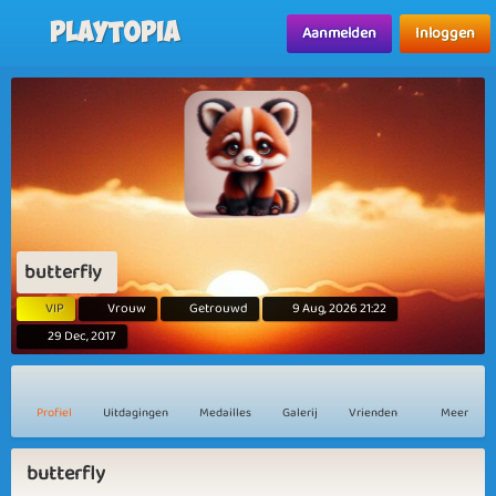
Playtopia
Aanmelden
Inloggen
butterfly
VIP
Vrouw
Getrouwd
9 Aug, 2026 21:22
29 Dec, 2017
Profiel
Uitdagingen
Medailles
Galerij
Vrienden
Meer
butterfly