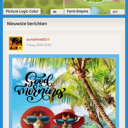
Picture Logic Color
Farm Empire
96
327
Nieuwste berichten
sunshine00
7 Aug, 2026 23:10