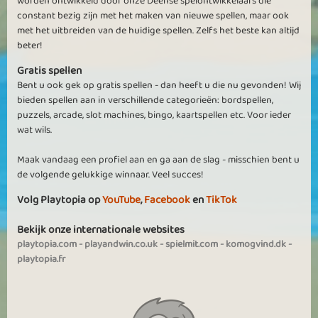
worden ontwikkeld door onze Deense spelontwikkelaars die
constant bezig zijn met het maken van nieuwe spellen, maar ook
met het uitbreiden van de huidige spellen. Zelfs het beste kan altijd
beter!
Gratis spellen
Bent u ook gek op gratis spellen - dan heeft u die nu gevonden! Wij
bieden spellen aan in verschillende categorieën: bordspellen,
puzzels, arcade, slot machines, bingo, kaartspellen etc. Voor ieder
wat wils.
Maak vandaag een profiel aan en ga aan de slag - misschien bent u
de volgende gelukkige winnaar. Veel succes!
Volg Playtopia op
YouTube
,
Facebook
en
TikTok
Bekijk onze internationale websites
playtopia.com
-
playandwin.co.uk
-
spielmit.com
-
komogvind.dk
-
playtopia.fr