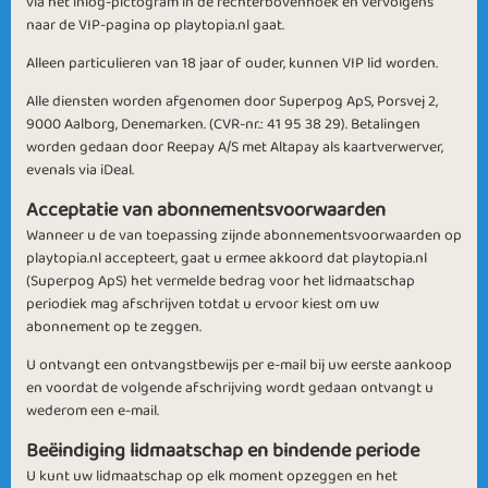
via het inlog-pictogram in de rechterbovenhoek en vervolgens
naar de VIP-pagina op playtopia.nl gaat.
Alleen particulieren van 18 jaar of ouder, kunnen VIP lid worden.
Alle diensten worden afgenomen door Superpog ApS, Porsvej 2,
9000 Aalborg, Denemarken. (CVR-nr.: 41 95 38 29). Betalingen
worden gedaan door Reepay A/S met Altapay als kaartverwerver,
evenals via iDeal.
Acceptatie van abonnementsvoorwaarden
Wanneer u de van toepassing zijnde abonnementsvoorwaarden op
playtopia.nl accepteert, gaat u ermee akkoord dat playtopia.nl
(Superpog ApS) het vermelde bedrag voor het lidmaatschap
periodiek mag afschrijven totdat u ervoor kiest om uw
abonnement op te zeggen.
U ontvangt een ontvangstbewijs per e-mail bij uw eerste aankoop
en voordat de volgende afschrijving wordt gedaan ontvangt u
wederom een e-mail.
Beëindiging lidmaatschap en bindende periode
U kunt uw lidmaatschap op elk moment opzeggen en het