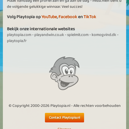
Maak vandaag een profiel aan en ga aan de slag - misschien bent u
de volgende gelukkige winnaar. Veel succes!
Volg Playtopia op
YouTube
,
Facebook
en
TikTok
Bekijk onze internationale websites
playtopia.com
-
playandwin.co.uk
-
spielmit.com
-
komogvind.dk
-
playtopia.fr
© Copyright 2000-2026 Playtopia.nl - Alle rechten voorbehouden
Contact Playtopia.nl