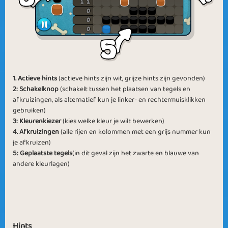
Pocket Money
United Color
1. Actieve hints
(actieve hints zijn wit, grijze hints zijn gevonden)
2: Schakelknop
(schakelt tussen het plaatsen van tegels en
afkruizingen, als alternatief kun je linker- en rechtermuisklikken
Logic X
Logically Rich
gebruiken)
3: Kleurenkiezer
(kies welke kleur je wilt bewerken)
4. Afkruizingen
(alle rijen en kolommen met een grijs nummer kun
je afkruizen)
5: Geplaatste tegels
(in dit geval zijn het zwarte en blauwe van
andere kleurlagen)
Money in the
Hand in Hand
Pocket
Hints