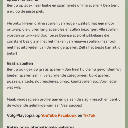
Bent u op zoek naar leuke en spannende online spellen? Dan bent
Super leuk om doen
u nu op de juiste plek.
Super leuk om doen. Echt een aanrader om te doen.
Vergeet soms de tijd omdat ik veel plezier heb met het spel.
Wij ontwikkelen online spellen van hoge kwaliteit met een mooi
ontwerp die u uren lang speelplezier zullen bezorgen. Alle spellen
Zie meer
worden ontwikkeld door onze Deense spelontwikkelaars die
constant bezig zijn met het maken van nieuwe spellen, maar ook
met het uitbreiden van de huidige spellen. Zelfs het beste kan altijd
beter!
Gratis spellen
Bent u ook gek op gratis spellen - dan heeft u die nu gevonden! Wij
bieden spellen aan in verschillende categorieën: bordspellen,
puzzels, arcade, slot machines, bingo, kaartspellen etc. Voor ieder
wat wils.
Maak vandaag een profiel aan en ga aan de slag - misschien bent u
de volgende gelukkige winnaar. Veel succes!
Volg Playtopia op
YouTube
,
Facebook
en
TikTok
Bekijk onze internationale websites