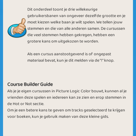
Dit onderdeel toont je drie willekeurige
gebruikersbanen van ongeveer dezelfde grootte en je
moet kiezen welke baan je wilt spelen. We tellen jouw
stemmen en die van alle anderen samen. De cursussen
Expert 5 Picture
Tokens & Colors
die veel stemmen hebben gekregen, hebben een
grotere kans om uitgekozen te worden.
Als een cursus aanstootgevend is of ongepast
materiaal bevat, kun je dit melden via de "!" knop.
Random Pictures
2015 Pictures
Course Builder Guide
Als je je eigen cursussen in Picture Logic Color bouwt, kunnen al je
vrienden deze spelen en iedereen kan ze zien en erop stemmen in
de Hot or Not sectie.
Om je een betere kans te geven om tracks geselecteerd te krijgen
voor boeken, kun je gebruik maken van deze kleine gids.
Pictures in Colors
Logic & Hard