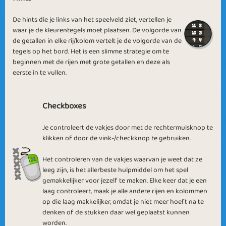
De hints die je links van het speelveld ziet, vertellen je
waar je de kleurentegels moet plaatsen. De volgorde van
Winning Picture
Normal Life
de getallen in elke rij/kolom vertelt je de volgorde van de
tegels op het bord. Het is een slimme strategie om te
beginnen met de rijen met grote getallen en deze als
eerste in te vullen.
Checkboxes
Amicable Pictures
Multiple Colours
Je controleert de vakjes door met de rechtermuisknop te
klikken of door de vink-/checkknop te gebruiken.
Het controleren van de vakjes waarvan je weet dat ze
leeg zijn, is het allerbeste hulpmiddel om het spel
gemakkelijker voor jezelf te maken. Elke keer dat je een
Rational Colours
21 Friends
laag controleert, maak je alle andere rijen en kolommen
op die laag makkelijker, omdat je niet meer hoeft na te
denken of de stukken daar wel geplaatst kunnen
worden.