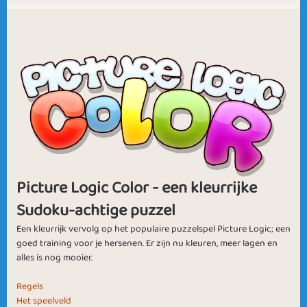
Autumn Delight
Summer Vibes
Summer Holiday
May with the Wind
Picture Logic Color - een kleurrijke
Sudoku-achtige puzzel
Goodbye April
Frozen Lake
Een kleurrijk vervolg op het populaire puzzelspel Picture Logic; een
goed training voor je hersenen. Er zijn nu kleuren, meer lagen en
alles is nog mooier.
Regels
Het speelveld