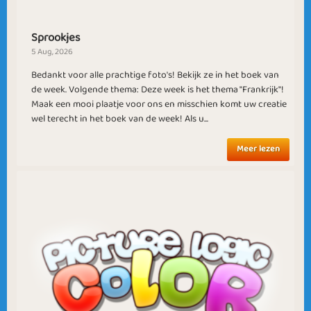
Pudding
Sprookjes
5 Aug, 2026
Bedankt voor alle prachtige foto's! Bekijk ze in het boek van
de week. Volgende thema: Deze week is het thema "Frankrijk"!
Autumn Fashion
Sweet Sensation
Maak een mooi plaatje voor ons en misschien komt uw creatie
wel terecht in het boek van de week! Als u...
Meer lezen
Megadog
Merry Christmas 2
Merry Christmas
Indian Summer