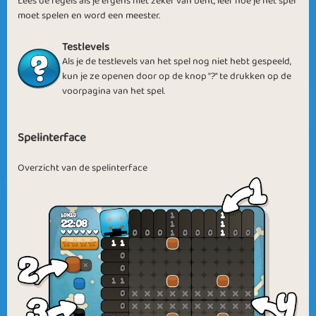
Lees de regels als je ergens niet zeker van bent, leer hoe je het spel
moet spelen en word een meester.
Creative Corner
Logic Thinking
Testlevels
Als je de testlevels van het spel nog niet hebt gespeeld,
kun je ze openen door op de knop "?" te drukken op de
voorpagina van het spel.
Spelinterface
PLC Forever
Picture It
Overzicht van de spelinterface
Focus on the
Gaining Logic
Colour