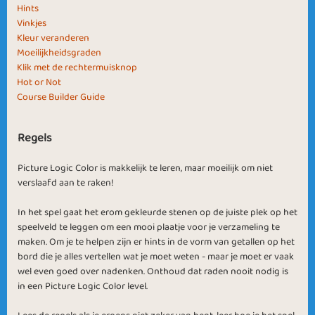
Hints
New Year's
Patterns
Vinkjes
Resolution
Kleur veranderen
Moeilijkheidsgraden
Klik met de rechtermuisknop
Hot or Not
Course Builder Guide
For the holidays
Winter Colors
Regels
Picture Logic Color is makkelijk te leren, maar moeilijk om niet
verslaafd aan te raken!
In het spel gaat het erom gekleurde stenen op de juiste plek op het
Colors of the
speelveld te leggen om een mooi plaatje voor je verzameling te
Figuring it Out
maken. Om je te helpen zijn er hints in de vorm van getallen op het
World
bord die je alles vertellen wat je moet weten - maar je moet er vaak
wel even goed over nadenken. Onthoud dat raden nooit nodig is
in een Picture Logic Color level.