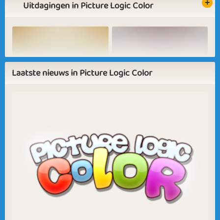
Uitdagingen in Picture Logic Color
Basic
Expert
Color
Color Genius
Scientist
Indian Summer
Icecream Deluxe
Laatste nieuws in Picture Logic Color
Sapphire
Emerald
Ruby
Diamond
Bonfire at the
Sunsets
Beach
Christmas
Megadog 2