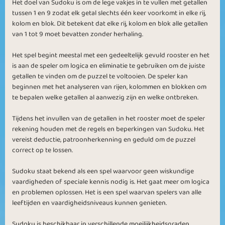
Het doel van Sudoku is om de lege vakjes in te vullen met getallen
tussen 1 en 9 zodat elk getal slechts één keer voorkomt in elke rij,
kolom en blok. Dit betekent dat elke rij, kolom en blok alle getallen
van 1 tot 9 moet bevatten zonder herhaling.
Het spel begint meestal met een gedeeltelijk gevuld rooster en het
is aan de speler om logica en eliminatie te gebruiken om de juiste
getallen te vinden om de puzzel te voltooien. De speler kan
beginnen met het analyseren van rijen, kolommen en blokken om
te bepalen welke getallen al aanwezig zijn en welke ontbreken.
Tijdens het invullen van de getallen in het rooster moet de speler
rekening houden met de regels en beperkingen van Sudoku. Het
vereist deductie, patroonherkenning en geduld om de puzzel
correct op te lossen.
Sudoku staat bekend als een spel waarvoor geen wiskundige
vaardigheden of speciale kennis nodig is. Het gaat meer om logica
en problemen oplossen. Het is een spel waarvan spelers van alle
leeftijden en vaardigheidsniveaus kunnen genieten.
Sudoku is beschikbaar in verschillende moeilijkheidsgraden,