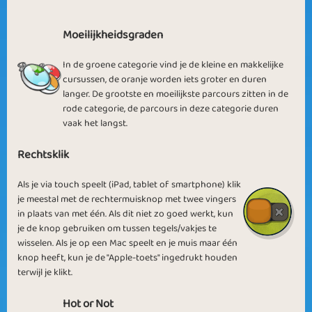
Moeilijkheidsgraden
Pictures in
In de groene categorie vind je de kleine en makkelijke
Spring in PLC
Autumn
cursussen, de oranje worden iets groter en duren
langer. De grootste en moeilijkste parcours zitten in de
rode categorie, de parcours in deze categorie duren
vaak het langst.
Rechtsklik
Logic Expert
Hard Pictures
Als je via touch speelt (iPad, tablet of smartphone) klik
je meestal met de rechtermuisknop met twee vingers
in plaats van met één. Als dit niet zo goed werkt, kun
je de knop gebruiken om tussen tegels/vakjes te
wisselen. Als je op een Mac speelt en je muis maar één
knop heeft, kun je de "Apple-toets" ingedrukt houden
Winter Pictures
terwijl je klikt.
Normal Picture
2015
Hot or Not