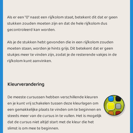
Als er een "0" naast een rij/kolom staat, betekent dit dat er geen
stukken zouden moeten zijn en dat de hele rij/kolom dus
Logical Levels
A True Challenge
gecontroleerd kan worden.
Als je de stukken hebt gevonden die in een rij/kolom zouden
moeten staan, worden je hints grijs. Dit betekent dat er geen
stukjes meer te vinden zijn, zodat je de resterende vakjes in de
rij/kolom kunt aanvinken.
Money in the
Friends in Need
Pocket
Kleurverandering
De meeste cursussen hebben verschillende kleuren
en je kunt vrij schakelen tussen deze kleurlagen om
een gemakkelijke plaats te vinden om te beginnen en
Colourful Winter
Logic Friends
steeds meer van de cursus in te vullen. Het is mogelijk
dat de cursus niet altijd start met de kleur die het
slimst is om mee te beginnen.