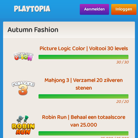
Playtopia
Aanmelden
Inloggen
Autumn Fashion
Picture Logic Color | Voltooi 30 levels
30 / 30
Mahjong 3 | Verzamel 20 zilveren
stenen
20 / 20
Robin Run | Behaal een totaalscore
van 25.000