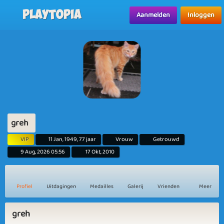
Playtopia
Aanmelden
Inloggen
greh
VIP
11 Jan, 1949, 77 jaar
Vrouw
Getrouwd
9 Aug, 2026 05:56
17 Okt, 2010
Profiel
Uitdagingen
Medailles
Galerij
Vrienden
Meer
greh