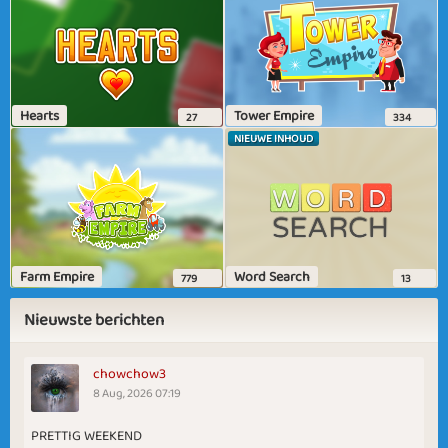
Hearts
Tower Empire
27
334
NIEUWE INHOUD
Farm Empire
Word Search
779
13
Nieuwste berichten
chowchow3
8 Aug, 2026 07:19
PRETTIG WEEKEND