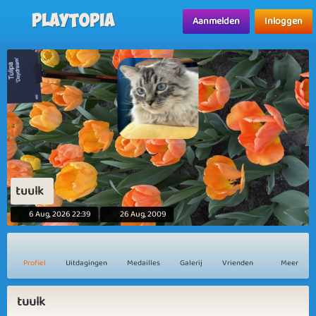
Playtopia
Aanmelden
Inloggen
tuulk
6 Aug, 2026 22:39
26 Aug, 2009
Profiel
Uitdagingen
Medailles
Galerij
Vrienden
Meer
tuulk