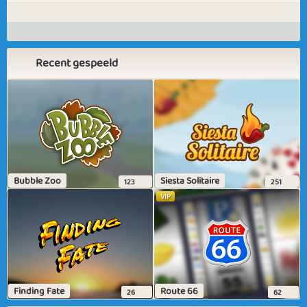
Recent gespeeld
Bubble Zoo
Siesta Solitaire
123
251
VIP
Finding Fate
Route 66
26
62