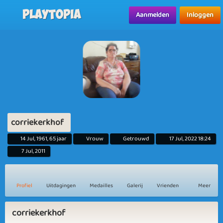
Playtopia
Aanmelden
Inloggen
corriekerkhof
14 Jul, 1961, 65 jaar
Vrouw
Getrouwd
17 Jul, 2022 18:24
7 Jul, 2011
Profiel
Uitdagingen
Medailles
Galerij
Vrienden
Meer
corriekerkhof