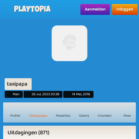
Playtopia
Aanmelden
Inloggen
taxipapa
Man
26 Jul, 2023 20:38
14 Mei, 2016
Profiel
Uitdagingen
Medailles
Galerij
Vrienden
Meer
Uitdagingen (871)