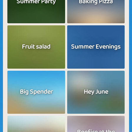
Summer Party
Baking Pizza
Fruit salad
Summer Evenings
Big Spender
Hey June