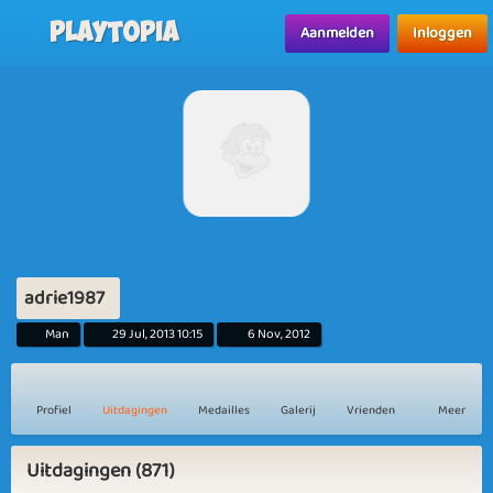
Playtopia
Aanmelden
Inloggen
adrie1987
Man
29 Jul, 2013 10:15
6 Nov, 2012
Profiel
Uitdagingen
Medailles
Galerij
Vrienden
Meer
Uitdagingen (871)