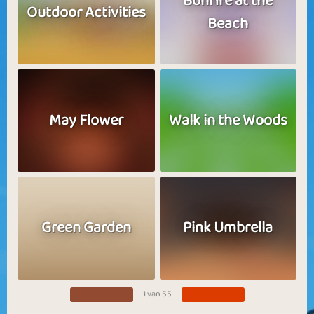
Bonfire at the
Outdoor Activities
Beach
May Flower
Walk in the Woods
Green Garden
Pink Umbrella
1 van 55