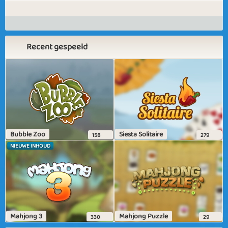
Recent gespeeld
Bubble Zoo
Siesta Solitaire
158
279
NIEUWE INHOUD
Mahjong 3
Mahjong Puzzle
330
29