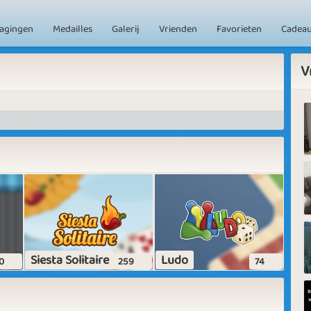
dagingen
Medailles
Galerij
Vrienden
Favorieten
Cadea
V
Siesta Solitaire
Ludo
0
259
74