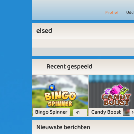
Profiel
Uit
elsed
Recent gespeeld
Bingo Spinner
Candy Boost
41
1
Nieuwste berichten