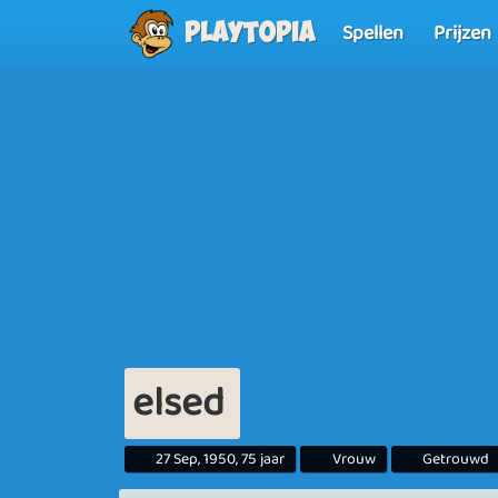
Spellen
Prijzen
Playtopia
elsed
27 Sep, 1950, 75 jaar
Vrouw
Getrouwd