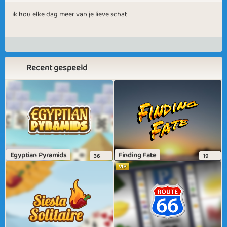
ik hou elke dag meer van je lieve schat
Recent gespeeld
Egyptian Pyramids
Finding Fate
36
19
VIP