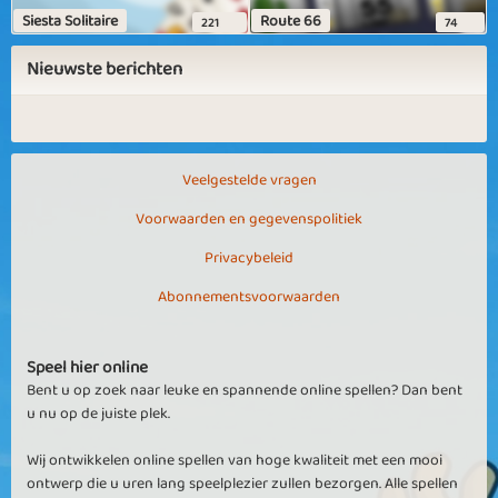
Siesta Solitaire
Route 66
221
74
Nieuwste berichten
Veelgestelde vragen
Voorwaarden en gegevenspolitiek
Privacybeleid
Abonnementsvoorwaarden
Speel hier online
Bent u op zoek naar leuke en spannende online spellen? Dan bent
u nu op de juiste plek.
Wij ontwikkelen online spellen van hoge kwaliteit met een mooi
ontwerp die u uren lang speelplezier zullen bezorgen. Alle spellen