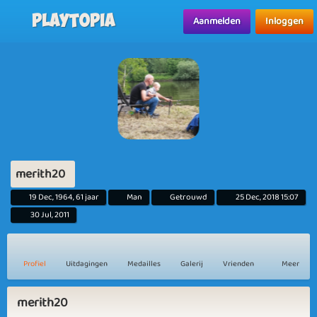
Playtopia
Aanmelden
Inloggen
merith20
19 Dec, 1964, 61 jaar
Man
Getrouwd
25 Dec, 2018 15:07
30 Jul, 2011
Profiel
Uitdagingen
Medailles
Galerij
Vrienden
Meer
merith20