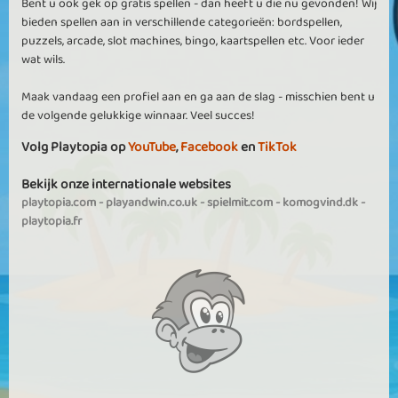
Bent u ook gek op gratis spellen - dan heeft u die nu gevonden! Wij
bieden spellen aan in verschillende categorieën: bordspellen,
puzzels, arcade, slot machines, bingo, kaartspellen etc. Voor ieder
wat wils.
Maak vandaag een profiel aan en ga aan de slag - misschien bent u
de volgende gelukkige winnaar. Veel succes!
Volg Playtopia op
YouTube
,
Facebook
en
TikTok
Bekijk onze internationale websites
playtopia.com
-
playandwin.co.uk
-
spielmit.com
-
komogvind.dk
-
playtopia.fr