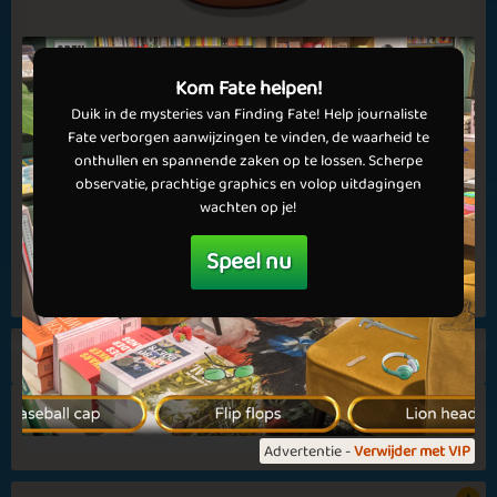
✅ Voordelen in games
✅ Geen advertenties
Matching Symbols
Christmas Time
Nieuwe boeken in Mahjong 3
💝 Krijg nu VIP!
1 Jun, 2026
Kom Fate helpen!
Duik in de mysteries van Finding Fate! Help journaliste
We hebben zojuist weer drie nieuwe boeken uitgegeven in
Fate verborgen aanwijzingen te vinden, de waarheid te
Mahjong 3. Een in iedere moeilijkheidsgraad, dus voor ieder
onthullen en spannende zaken op te lossen. Scherpe
wat wils. Weet jij alle levels te voltooien met 3 sterren? Veel
observatie, prachtige graphics en volop uitdagingen
plezier met Mahjong 3!
wachten op je!
Autumn Delight
Summer Vibes
Meer lezen
Speel nu
Bekijk alle
Goodbye April
First Month
415
4.3
Advertentie -
Verwijder met VIP