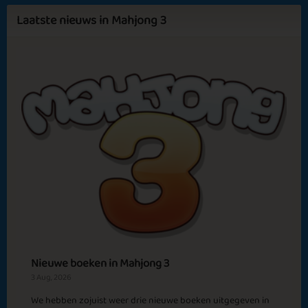
Indian Summer
Icecream Deluxe
Laatste nieuws in Mahjong 3
Sapphire
Emerald
Ruby
Diamond
Bonfire at the
Sunsets
Beach
Megadog 2
Christmas Dinner
Nieuwe boeken in Mahjong 3
3 Aug, 2026
We hebben zojuist weer drie nieuwe boeken uitgegeven in