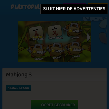
Playtopia
Aanmelden
Inloggen
SLUIT HIER DE ADVERTENTIES
Mahjong 3
NIEUWE INHOUD
OPRET GEBRUIKER