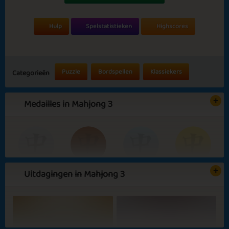
Hulp
Spelstatistieken
Highscores
Puzzle
Bordspellen
Klassiekers
Categorieën
Medailles in Mahjong 3
Uitdagingen in Mahjong 3
Basic
Expert
Dragon
Great
Master
Emperor