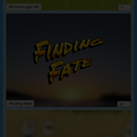
leuk om te doen. Speel het bijna elke dag tussen de bedrijven door.
Picture Logic 3D
3
RiadeBlieck
Matching Game
Sticky Tiles
Verslaving !!!
Het is een verslaafd spel ik speel iedrer dag om toch weer een paar
uur in de hoop een paar levels verder te komen .
Caatje9
geweldig spel
Pair Despair
Shining Tile
1 - Heel verslavend
2 -"speel elke dag
3 - tuseniet de dagelijkse werkzaamheden
4 - echt een aanrader
Voor jong en oud
Finding Fate
21
Teetjerebbel
Silver Line
Oriental Ways
verslaafd
Hoezo verslaafd??? haha,
Ik kan niet stoppen met het spel.