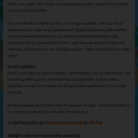
Bent u op zoek naar leuke en spannende online spellen? Dan bent
spelen.
u nu op de juiste plek.
Wolfje63
Wij ontwikkelen online spellen van hoge kwaliteit met een mooi
Golden Days
Winter Tiles
fantastisch
ontwerp die u uren lang speelplezier zullen bezorgen. Alle spellen
heerlijk, nu ik mijn stenen omgewisseld heb, geniet ik weer als
worden ontwikkeld door onze Deense spelontwikkelaars die
vroeger van 'e'en van mijn lievelingsspellen. alleen heel jammer dat
constant bezig zijn met het maken van nieuwe spellen, maar ook
hij mijn gouden stenen niet telt
met het uitbreiden van de huidige spellen. Zelfs het beste kan altijd
beter!
Gratis spellen
Zie meer
Elimination
Bent u ook gek op gratis spellen - dan heeft u die nu gevonden! Wij
Remove 2 Win
bieden spellen aan in verschillende categorieën: bordspellen,
Process
puzzels, arcade, slot machines, bingo, kaartspellen etc. Voor ieder
wat wils.
Maak vandaag een profiel aan en ga aan de slag - misschien bent u
de volgende gelukkige winnaar. Veel succes!
Volg Playtopia op
YouTube
,
Facebook
en
TikTok
Mahjong Gems
Tinkle Winkle
Bekijk onze internationale websites