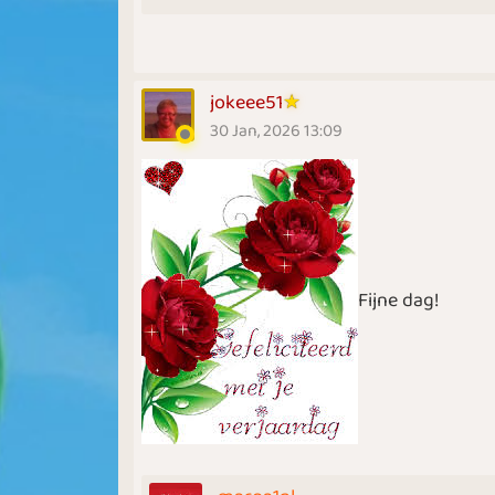
jokeee51
30 Jan, 2026 13:09
Fijne dag!