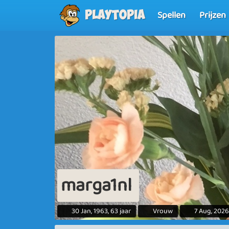
Spellen
Prijzen
Playtopia
marga1nl
30 Jan, 1963, 63 jaar
Vrouw
7 Aug, 2026