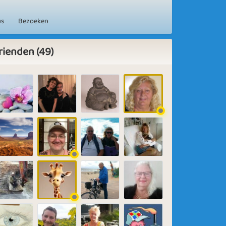
us
Bezoeken
rienden (49)