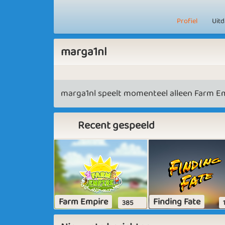
Profiel
Uit
marga1nl
marga1nl speelt momenteel alleen Farm Em
Recent gespeeld
Farm Empire
Finding Fate
385