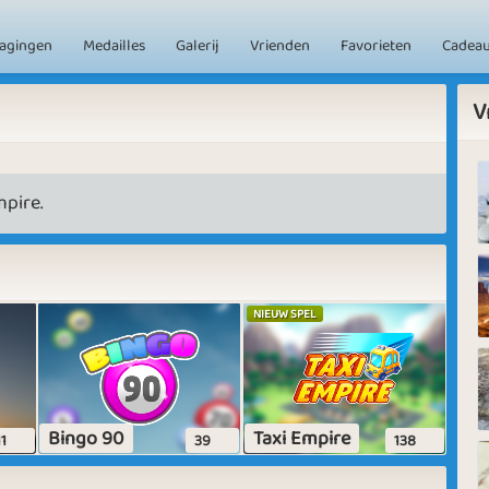
dagingen
Medailles
Galerij
Vrienden
Favorieten
Cadea
V
pire.
NIEUW SPEL
Bingo 90
Taxi Empire
11
39
138