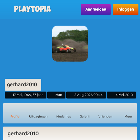
Playtopia
Aanmelden
Inloggen
gerhard2010
17 Mei, 1969, 57 jaar
Man
8 Aug, 2026 09:44
4 Mei, 2010
Profiel
Uitdagingen
Medailles
Galerij
Vrienden
Meer
gerhard2010