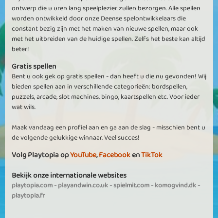
ontwerp die u uren lang speelplezier zullen bezorgen. Alle spellen
worden ontwikkeld door onze Deense spelontwikkelaars die
constant bezig zijn met het maken van nieuwe spellen, maar ook
met het uitbreiden van de huidige spellen. Zelfs het beste kan altijd
beter!
Gratis spellen
Bent u ook gek op gratis spellen - dan heeft u die nu gevonden! Wij
bieden spellen aan in verschillende categorieën: bordspellen,
puzzels, arcade, slot machines, bingo, kaartspellen etc. Voor ieder
wat wils.
Maak vandaag een profiel aan en ga aan de slag - misschien bent u
de volgende gelukkige winnaar. Veel succes!
Volg Playtopia op
YouTube
,
Facebook
en
TikTok
Bekijk onze internationale websites
playtopia.com
-
playandwin.co.uk
-
spielmit.com
-
komogvind.dk
-
playtopia.fr