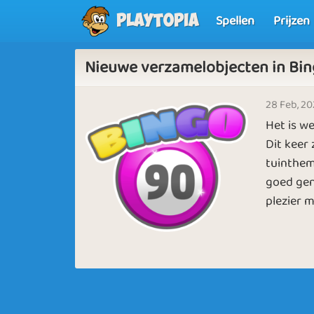
Spellen
Prijzen
Playtopia
Nieuwe verzamelobjecten in Bi
28 Feb, 2
Het is w
Dit keer
tuinthem
goed geno
plezier 