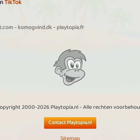
n
TikTok
it.com
-
komogvind.dk
-
playtopia.fr
opyright 2000-2026 Playtopia.nl - Alle rechten voorbeho
Contact Playtopia.nl
Sitemap