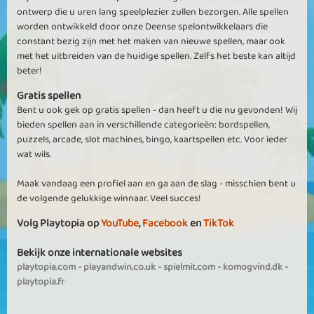
ontwerp die u uren lang speelplezier zullen bezorgen. Alle spellen
worden ontwikkeld door onze Deense spelontwikkelaars die
constant bezig zijn met het maken van nieuwe spellen, maar ook
met het uitbreiden van de huidige spellen. Zelfs het beste kan altijd
beter!
Gratis spellen
Bent u ook gek op gratis spellen - dan heeft u die nu gevonden! Wij
bieden spellen aan in verschillende categorieën: bordspellen,
puzzels, arcade, slot machines, bingo, kaartspellen etc. Voor ieder
wat wils.
Maak vandaag een profiel aan en ga aan de slag - misschien bent u
de volgende gelukkige winnaar. Veel succes!
Volg Playtopia op
YouTube
,
Facebook
en
TikTok
Bekijk onze internationale websites
playtopia.com
-
playandwin.co.uk
-
spielmit.com
-
komogvind.dk
-
playtopia.fr