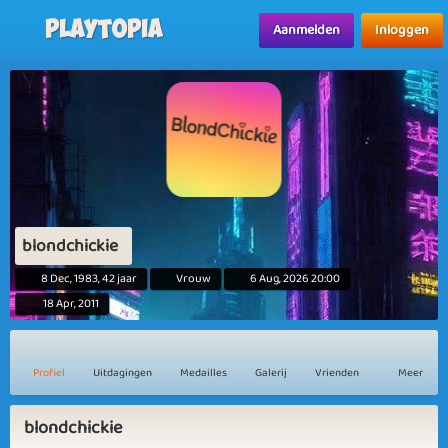
Playtopia
Aanmelden
Inloggen
blondchickie
8 Dec, 1983, 42 jaar
Vrouw
6 Aug, 2026 20:00
18 Apr, 2011
Profiel
Uitdagingen
Medailles
Galerij
Vrienden
Meer
blondchickie