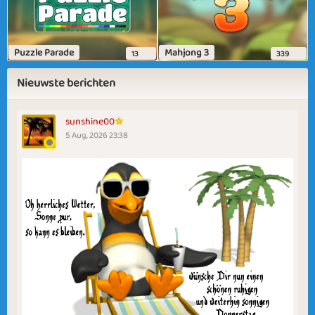
Puzzle Parade
Mahjong 3
13
339
Nieuwste berichten
sunshine00
5 Aug, 2026 23:38