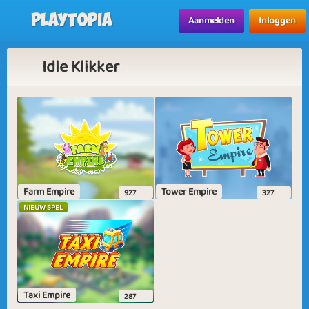
Playtopia
Aanmelden
Inloggen
Idle Klikker
Farm Empire
Tower Empire
927
327
NIEUW SPEL
Taxi Empire
287