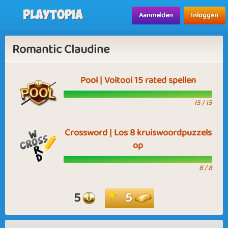
Playtopia
Aanmelden
Inloggen
Romantic Claudine
Pool | Voltooi 15 rated spellen
15 / 15
Crossword | Los 8 kruiswoordpuzzels
op
8 / 8
5
5