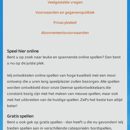
Veelgestelde vragen
Voorwaarden en gegevenspolitiek
Privacybeleid
Abonnementsvoorwaarden
Speel hier online
Bent u op zoek naar leuke en spannende online spellen? Dan bent
u nu op de juiste plek.
Wij ontwikkelen online spellen van hoge kwaliteit met een mooi
ontwerp die u uren lang speelplezier zullen bezorgen. Alle spellen
worden ontwikkeld door onze Deense spelontwikkelaars die
constant bezig zijn met het maken van nieuwe spellen, maar ook
met het uitbreiden van de huidige spellen. Zelfs het beste kan altijd
beter!
Gratis spellen
Bent u ook gek op gratis spellen - dan heeft u die nu gevonden! Wij
bieden spellen aan in verschillende categorieën: bordspellen,