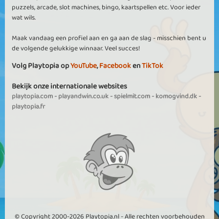
puzzels, arcade, slot machines, bingo, kaartspellen etc. Voor ieder
wat wils.
Maak vandaag een profiel aan en ga aan de slag - misschien bent u
de volgende gelukkige winnaar. Veel succes!
Volg Playtopia op
YouTube
,
Facebook
en
TikTok
Bekijk onze internationale websites
playtopia.com
-
playandwin.co.uk
-
spielmit.com
-
komogvind.dk
-
playtopia.fr
© Copyright 2000-2026 Playtopia.nl - Alle rechten voorbehouden