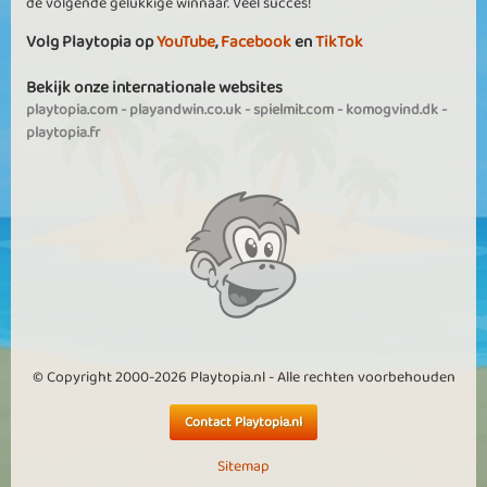
de volgende gelukkige winnaar. Veel succes!
Volg Playtopia op
YouTube
,
Facebook
en
TikTok
Bekijk onze internationale websites
playtopia.com
-
playandwin.co.uk
-
spielmit.com
-
komogvind.dk
-
playtopia.fr
© Copyright 2000-2026 Playtopia.nl - Alle rechten voorbehouden
Contact Playtopia.nl
Sitemap