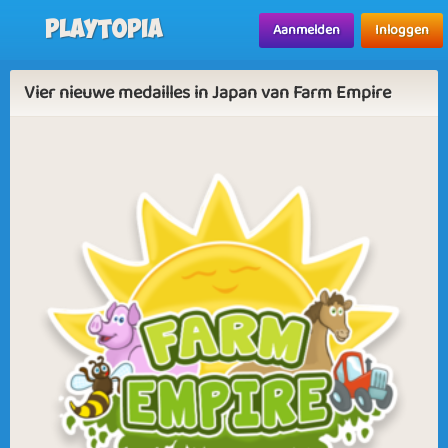
Playtopia
Aanmelden
Inloggen
Vier nieuwe medailles in Japan van Farm Empire