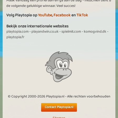
Maak vandaag een profiel aan en ga aan de slag - misschien bent u
de volgende gelukkige winnaar. Veel succes!
Volg Playtopia op
YouTube
,
Facebook
en
TikTok
Bekijk onze internationale websites
playtopia.com
-
playandwin.co.uk
-
spielmit.com
-
komogvind.dk
-
playtopia.fr
© Copyright 2000-2026 Playtopia.nl - Alle rechten voorbehouden
Contact Playtopia.nl
Sitemap