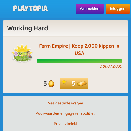
Playtopia
Aanmelden
Inloggen
Working Hard
Farm Empire | Koop 2.000 kippen in
USA
2.000 / 2.000
5
5
Veelgestelde vragen
Voorwaarden en gegevenspolitiek
Privacybeleid