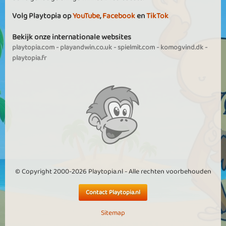
Volg Playtopia op
YouTube
,
Facebook
en
TikTok
Bekijk onze internationale websites
playtopia.com
-
playandwin.co.uk
-
spielmit.com
-
komogvind.dk
-
playtopia.fr
© Copyright 2000-2026 Playtopia.nl - Alle rechten voorbehouden
Contact Playtopia.nl
Sitemap