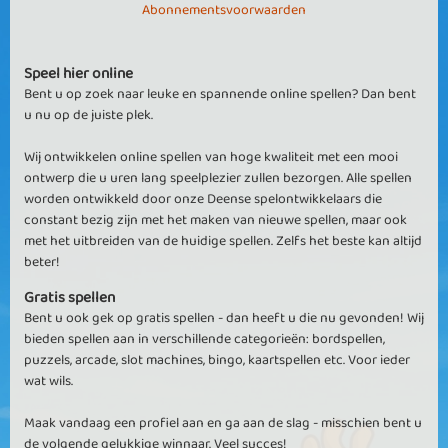
Abonnementsvoorwaarden
Speel hier online
Bent u op zoek naar leuke en spannende online spellen? Dan bent
u nu op de juiste plek.
Wij ontwikkelen online spellen van hoge kwaliteit met een mooi
ontwerp die u uren lang speelplezier zullen bezorgen. Alle spellen
worden ontwikkeld door onze Deense spelontwikkelaars die
constant bezig zijn met het maken van nieuwe spellen, maar ook
met het uitbreiden van de huidige spellen. Zelfs het beste kan altijd
beter!
Gratis spellen
Bent u ook gek op gratis spellen - dan heeft u die nu gevonden! Wij
bieden spellen aan in verschillende categorieën: bordspellen,
puzzels, arcade, slot machines, bingo, kaartspellen etc. Voor ieder
wat wils.
Maak vandaag een profiel aan en ga aan de slag - misschien bent u
de volgende gelukkige winnaar. Veel succes!