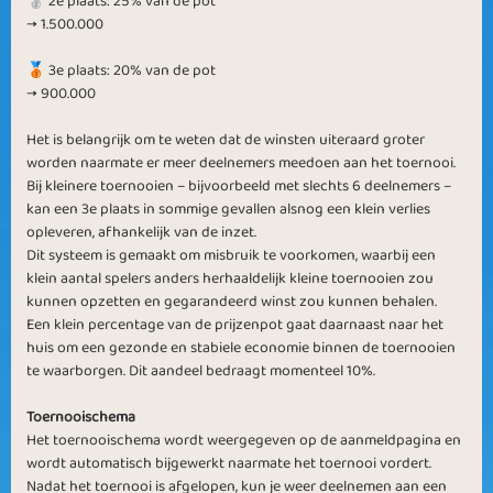
🥈 2e plaats: 25% van de pot
→ 1.500.000
🥉 3e plaats: 20% van de pot
→ 900.000
Het is belangrijk om te weten dat de winsten uiteraard groter
worden naarmate er meer deelnemers meedoen aan het toernooi.
Bij kleinere toernooien – bijvoorbeeld met slechts 6 deelnemers –
kan een 3e plaats in sommige gevallen alsnog een klein verlies
opleveren, afhankelijk van de inzet.
Dit systeem is gemaakt om misbruik te voorkomen, waarbij een
klein aantal spelers anders herhaaldelijk kleine toernooien zou
kunnen opzetten en gegarandeerd winst zou kunnen behalen.
Een klein percentage van de prijzenpot gaat daarnaast naar het
huis om een gezonde en stabiele economie binnen de toernooien
te waarborgen. Dit aandeel bedraagt momenteel 10%.
Toernooischema
Het toernooischema wordt weergegeven op de aanmeldpagina en
wordt automatisch bijgewerkt naarmate het toernooi vordert.
Nadat het toernooi is afgelopen, kun je weer deelnemen aan een