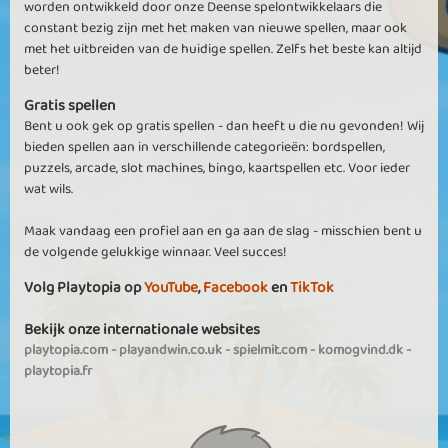
worden ontwikkeld door onze Deense spelontwikkelaars die
constant bezig zijn met het maken van nieuwe spellen, maar ook
met het uitbreiden van de huidige spellen. Zelfs het beste kan altijd
beter!
Gratis spellen
Bent u ook gek op gratis spellen - dan heeft u die nu gevonden! Wij
bieden spellen aan in verschillende categorieën: bordspellen,
puzzels, arcade, slot machines, bingo, kaartspellen etc. Voor ieder
wat wils.
Maak vandaag een profiel aan en ga aan de slag - misschien bent u
de volgende gelukkige winnaar. Veel succes!
Volg Playtopia op
YouTube
,
Facebook
en
TikTok
Bekijk onze internationale websites
playtopia.com
-
playandwin.co.uk
-
spielmit.com
-
komogvind.dk
-
playtopia.fr