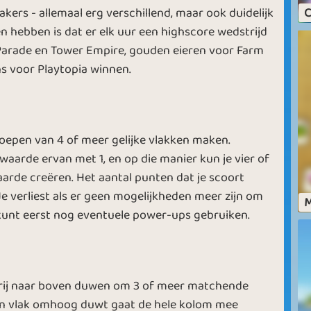
h
kers - allemaal erg verschillend, maar ook duidelijk
C
d
d
The Gray Wolf
Ares
n hebben is dat er elk uur een highscore wedstrijd
n
 Parade en Tower Empire, gouden eieren voor Farm
s voor Playtopia winnen.
Summer Heat
In a Parade
oepen van 4 of meer gelijke vlakken maken.
 waarde ervan met 1, en op die manier kun je vier of
arde creëren. Het aantal punten dat je scoort
 Je verliest als er geen mogelijkheden meer zijn om
M
Smell the
kunt eerst nog eventuele power-ups gebruiken.
nd
Vacation Time
Coffee
e rij naar boven duwen om 3 of meer matchende
 een vlak omhoog duwt gaat de hele kolom mee