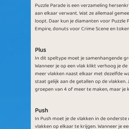
Puzzle Parade is een verzameling hersenkra
Pumpkin Pies
Logical Min
aan elkaar verwant. Wat ze allemaal gemee
loopt. Daar kun je diamanten voor Puzzle
Empire, donuts voor Crime Scene en token
Winter
Plus
Great Minds
Hibernation
In dit speltype moet je samenhangende gr
Wanneer je op een vlak klikt verhoog je de
meer vlakken naast elkaar met dezelfde wa
staat gelijk aan de getallen op de vlakken.
groepen van 4 of meer te maken, maar je 
Winter OL
This is the E
Push
In Push moet je de vlakken in de onderst
vlakken op elkaar te krijgen. Wanneer je