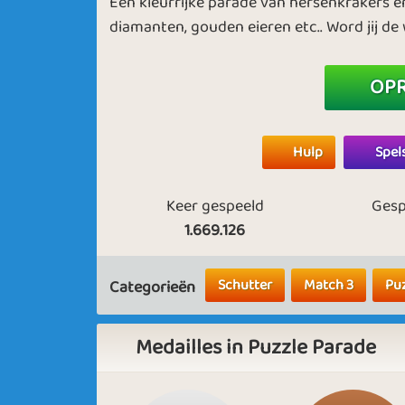
Een kleurrijke parade van hersenkrakers e
diamanten, gouden eieren etc.. Word jij de
OPR
Hulp
Spel
Keer gespeeld
Gesp
1.669.126
Schutter
Match 3
Pu
Categorieën
Medailles in Puzzle Parade