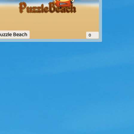
uzzle Beach
0