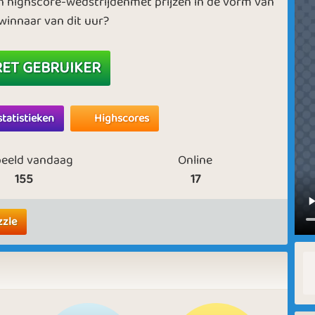
n highscore-wedstrijdenmet prijzen in de vorm van
 winnaar van dit uur?
ET GEBRUIKER
statistieken
Highscores
eeld vandaag
Online
155
17
zzle