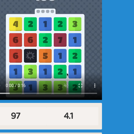
97
4.1