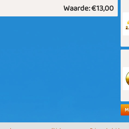
Waarde:
€13,00
M