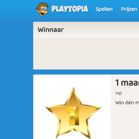
Spellen
Prijzen
Playtopia
Winnaar
1 maa
vip
Win één m