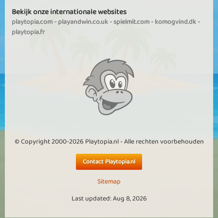
Bekijk onze internationale websites
playtopia.com
-
playandwin.co.uk
-
spielmit.com
-
komogvind.dk
-
playtopia.fr
© Copyright 2000-2026 Playtopia.nl - Alle rechten voorbehouden
Contact Playtopia.nl
Sitemap
Last updated: Aug 8, 2026