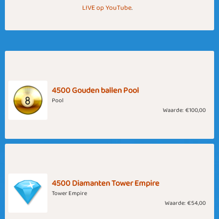
LIVE op YouTube
.
4500 Gouden ballen Pool
Pool
Waarde:
€100,00
4500 Diamanten Tower Empire
Tower Empire
Waarde:
€54,00