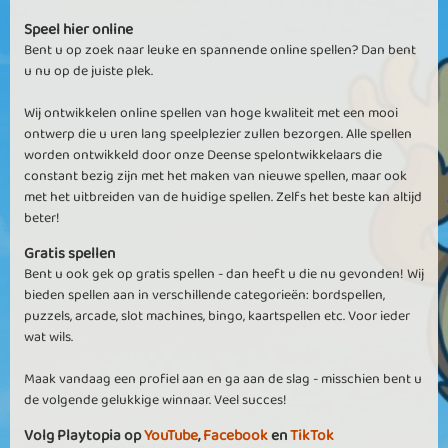
Speel hier online
Bent u op zoek naar leuke en spannende online spellen? Dan bent
u nu op de juiste plek.
Wij ontwikkelen online spellen van hoge kwaliteit met een mooi
ontwerp die u uren lang speelplezier zullen bezorgen. Alle spellen
worden ontwikkeld door onze Deense spelontwikkelaars die
constant bezig zijn met het maken van nieuwe spellen, maar ook
met het uitbreiden van de huidige spellen. Zelfs het beste kan altijd
beter!
Gratis spellen
Bent u ook gek op gratis spellen - dan heeft u die nu gevonden! Wij
bieden spellen aan in verschillende categorieën: bordspellen,
puzzels, arcade, slot machines, bingo, kaartspellen etc. Voor ieder
wat wils.
Maak vandaag een profiel aan en ga aan de slag - misschien bent u
de volgende gelukkige winnaar. Veel succes!
Volg Playtopia op
YouTube
,
Facebook
en
TikTok