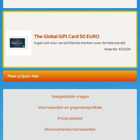
The Global Gift Card 50 EURO
Ingeruild voor verschillende merken over de hele wereld
Waarde:
€50,00
Meer prijzen hier
Veelgestelde vragen
Voorwaarden en gegevenspolitiek
Privacybeleid
Abonnementsvoorwaarden