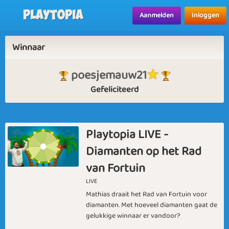
Playtopia
Aanmelden
Inloggen
Winnaar
poesjemauw21
Gefeliciteerd
Playtopia LIVE -
Diamanten op het Rad
van Fortuin
LIVE
Mathias draait het Rad van Fortuin voor
diamanten. Met hoeveel diamanten gaat de
gelukkige winnaar er vandoor?