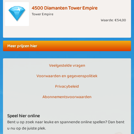
4500 Diamanten Tower Empire
Tower Empire
Waarde:
€54,00
Meer prijzen hier
Veelgestelde vragen
Voorwaarden en gegevenspolitiek
Privacybeleid
Abonnementsvoorwaarden
Speel hier online
Bent u op zoek naar leuke en spannende online spellen? Dan bent
u nu op de juiste plek.