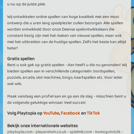
u nu op de juiste plek.
Wij ontwikkelen online spellen van hoge kwaliteit met een mooi
ontwerp die u uren lang speelplezier zullen bezorgen. Alle spellen
worden ontwikkeld door onze Deense spelontwikkelaars die
constant bezig zijn met het maken van nieuwe spellen, maar ook
met het uitbreiden van de huidige spellen. Zelfs het beste kan altijd
beter!
Gratis spellen
Bent u ook gek op gratis spellen - dan heeft u die nu gevonden! Wij
bieden spellen aan in verschillende categorieën: bordspellen,
puzzels, arcade, slot machines, bingo, kaartspellen etc. Voor ieder
wat wils.
Maak vandaag een profiel aan en ga aan de slag - misschien bent u
de volgende gelukkige winnaar. Veel succes!
Volg Playtopia op
YouTube
,
Facebook
en
TikTok
Bekijk onze internationale websites
playtopia.com
-
playandwin.co.uk
-
spielmit.com
-
komogvind.dk
-