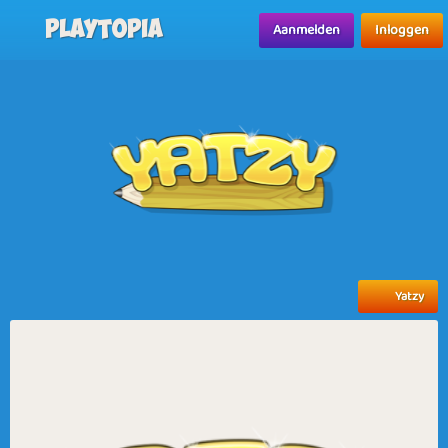
Playtopia
Aanmelden
Inloggen
Yatzy