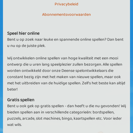
Privacybeleid
Abonnementsvoorwaarden
Speel hier online
Bent u op zoek naar leuke en spannende online spellen? Dan bent
u nu op de juiste plek.
Wij ontwikkelen online spellen van hoge kwaliteit met een mooi
ontwerp die u uren lang speelplezier zullen bezorgen. Alle spellen
worden ontwikkeld door onze Deense spelontwikkelaars die
constant bezig zijn met het maken van nieuwe spellen, maar ook
met het uitbreiden van de huidige spellen. Zelfs het beste kan altijd
beter!
Gratis spellen
Bent u ook gek op gratis spellen - dan heeft u die nu gevonden! Wij
bieden spellen aan in verschillende categorieën: bordspellen,
puzzels, arcade, slot machines, bingo, kaartspellen etc. Voor ieder
wat wils.