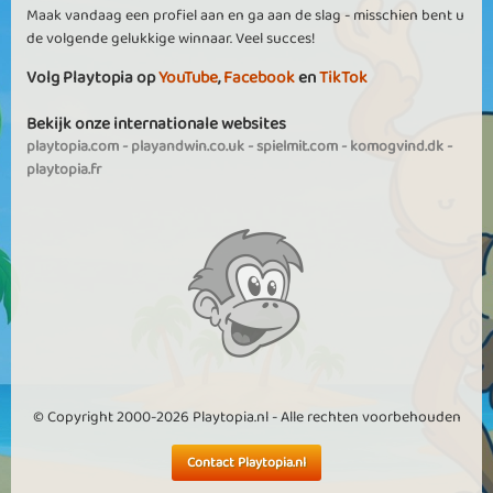
Maak vandaag een profiel aan en ga aan de slag - misschien bent u
de volgende gelukkige winnaar. Veel succes!
Volg Playtopia op
YouTube
,
Facebook
en
TikTok
Bekijk onze internationale websites
playtopia.com
-
playandwin.co.uk
-
spielmit.com
-
komogvind.dk
-
playtopia.fr
© Copyright 2000-2026 Playtopia.nl - Alle rechten voorbehouden
Contact Playtopia.nl