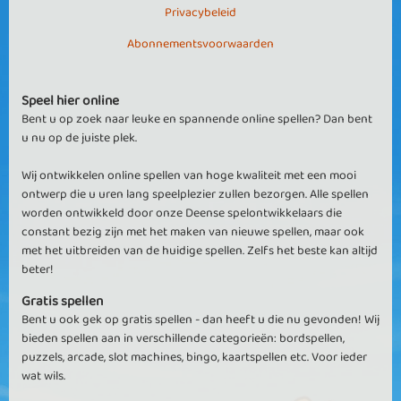
Privacybeleid
Abonnementsvoorwaarden
Speel hier online
Bent u op zoek naar leuke en spannende online spellen? Dan bent
u nu op de juiste plek.
Wij ontwikkelen online spellen van hoge kwaliteit met een mooi
ontwerp die u uren lang speelplezier zullen bezorgen. Alle spellen
worden ontwikkeld door onze Deense spelontwikkelaars die
constant bezig zijn met het maken van nieuwe spellen, maar ook
met het uitbreiden van de huidige spellen. Zelfs het beste kan altijd
beter!
Gratis spellen
Bent u ook gek op gratis spellen - dan heeft u die nu gevonden! Wij
bieden spellen aan in verschillende categorieën: bordspellen,
puzzels, arcade, slot machines, bingo, kaartspellen etc. Voor ieder
wat wils.