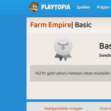
Spellen
Prijzen
Playtopia
Farm Empire
| Basic
Ba
Swed
14270 gebruikers hebben deze medaille
Veelgestelde vragen
Voorw