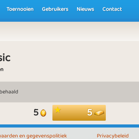
Toernooien
Gebruikers
Nieuws
Contact
sic
en
 behaald
5
5
aarden en gegevenspolitiek
Privacybeleid