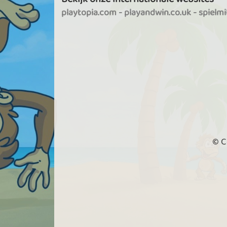
playtopia.com
-
playandwin.co.uk
-
spielm
© C