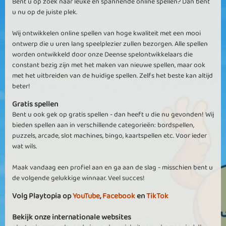
Bent u op zoek naar leuke en spannende online spellen? Dan bent
u nu op de juiste plek.
Wij ontwikkelen online spellen van hoge kwaliteit met een mooi
ontwerp die u uren lang speelplezier zullen bezorgen. Alle spellen
worden ontwikkeld door onze Deense spelontwikkelaars die
constant bezig zijn met het maken van nieuwe spellen, maar ook
met het uitbreiden van de huidige spellen. Zelfs het beste kan altijd
beter!
Gratis spellen
Bent u ook gek op gratis spellen - dan heeft u die nu gevonden! Wij
bieden spellen aan in verschillende categorieën: bordspellen,
puzzels, arcade, slot machines, bingo, kaartspellen etc. Voor ieder
wat wils.
Maak vandaag een profiel aan en ga aan de slag - misschien bent u
de volgende gelukkige winnaar. Veel succes!
Volg Playtopia op
YouTube
,
Facebook
en
TikTok
Bekijk onze internationale websites