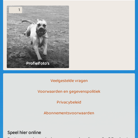
1
Profielfoto's
Veelgestelde vragen
Voorwaarden en gegevenspolitiek
Privacybeleid
Abonnementsvoorwaarden
Speel hier online