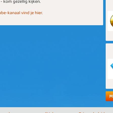
e - kom gezellig kijken.
be-kanaal vind je hier.
M