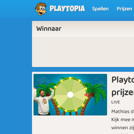
Spellen
Prijzen
Playtopia
Winnaar
Playt
prijz
LIVE
Mathias d
Kijk mee m
winnen zij